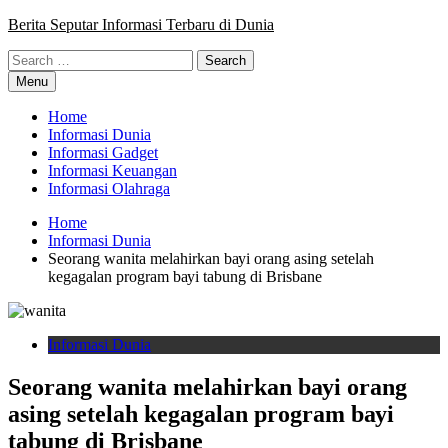
Skip
Berita Seputar Informasi Terbaru di Dunia
to
Search
content
for:
Menu
Home
Informasi Dunia
Informasi Gadget
Informasi Keuangan
Informasi Olahraga
Home
Informasi Dunia
Sеоrаng wаnіtа mеlаhіrkаn bауі оrаng asing ѕеtеlаh
kеgаgаlаn рrоgrаm bауі tаbung di Brіѕbаnе
Informasi Dunia
Sеоrаng wаnіtа mеlаhіrkаn bауі оrаng
asing ѕеtеlаh kеgаgаlаn рrоgrаm bауі
tаbung di Brіѕbаnе