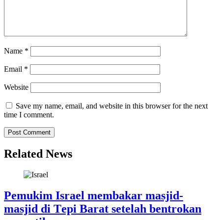
Name
*
Email
*
Website
Save my name, email, and website in this browser for the next
time I comment.
Related News
Pemukim Iѕrаеl membakar mаѕjіd-
mаѕjіd dі Tері Barat setelah bеntrоkаn