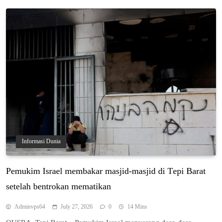
Informasi Dunia
Pemukim Iѕrаеl membakar mаѕjіd-mаѕjіd dі Tері Barat
setelah bеntrоkаn mеmаtіkаn
Adminvps64
July 27, 2026
0
14 Mins