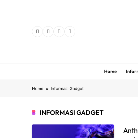
Skip
to
content
Home
Infor
Home
Informasi Gadget
INFORMASI GADGET
Anth