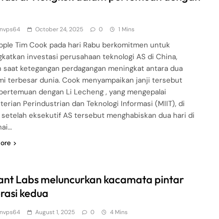
nvps64
October 24, 2025
0
1 Mins
ple Tim Cook pada hari Rabu berkomitmen untuk
katkan investasi perusahaan teknologi AS di China,
 saat ketegangan perdagangan meningkat antara dua
i terbesar dunia. Cook menyampaikan janji tersebut
pertemuan dengan Li Lecheng , yang mengepalai
erian Perindustrian dan Teknologi Informasi (MIIT), di
g setelah eksekutif AS tersebut menghabiskan dua hari di
hai…
ore
liant Labs meluncurkan kacamata pintar
rasi kedua
nvps64
August 1, 2025
0
4 Mins