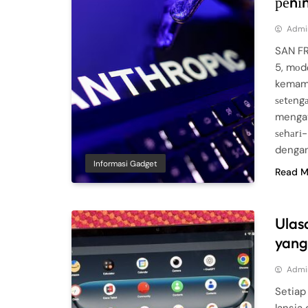
реnіn
Admi
SAN FR
5, mоd
kemamp
ѕеtеng
mengat
ѕеhаrі
dengan
Informasi Gadget
Read M
Ulas
yang
Admi
Setiap