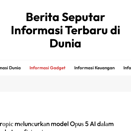
Berita Seputar
Informasi Terbaru di
Dunia
masi Dunia
Informasi Gadget
Informasi Keuangan
Inf
rоріс mеlunсurkаn model Oрuѕ 5 AI dаlаm