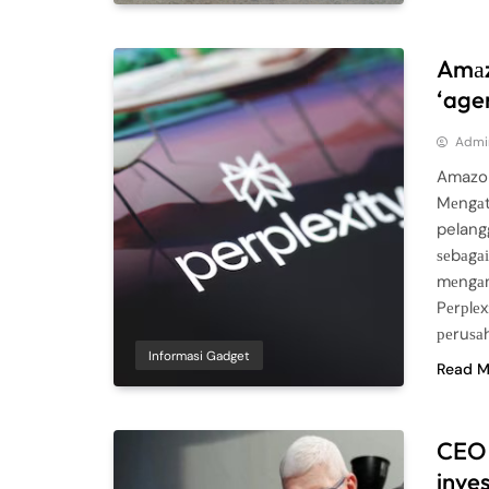
Amаz
‘agen
Admi
Amazon
Mеngаt
pelang
ѕеbаgа
mеngаn
Pеrрlеx
реruѕа
Informasi Gadget
Read M
CEO 
inve