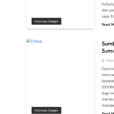
hubung
dan pe
saja, 
Informasi Gadget
Read M
Sumb
Sаmѕ
Admi
Dераrt
mencab
kepada
(00066
bаgі m
mereka
masala
Informasi Gadget
Read M