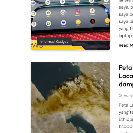
lansia
saya, 
saya b
saya p
yang t
laptop
Informasi Gadget
Read M
Peta
Laca
damp
Admi
Peta L
yang te
Ethiop
12.000