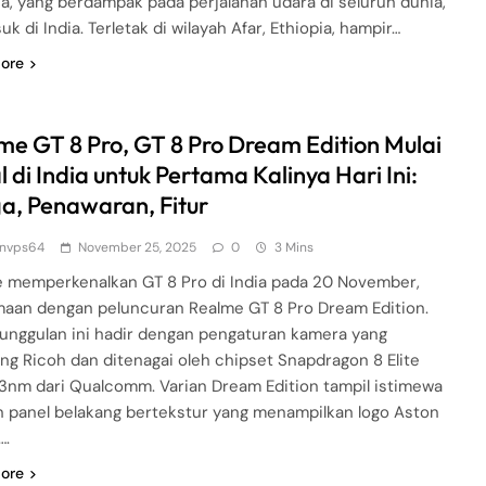
a, yang berdampak pada perjalanan udara di seluruh dunia,
k di India. Terletak di wilayah Afar, Ethiopia, hampir…
ore
me GT 8 Pro, GT 8 Pro Dream Edition Mulai
l di India untuk Pertama Kalinya Hari Ini:
a, Penawaran, Fitur
nvps64
November 25, 2025
0
3 Mins
 memperkenalkan GT 8 Pro di India pada 20 November,
aan dengan peluncuran Realme GT 8 Pro Dream Edition.
unggulan ini hadir dengan pengaturan kamera yang
ng Ricoh dan ditenagai oleh chipset Snapdragon 8 Elite
3nm dari Qualcomm. Varian Dream Edition tampil istimewa
 panel belakang bertekstur yang menampilkan logo Aston
….
ore