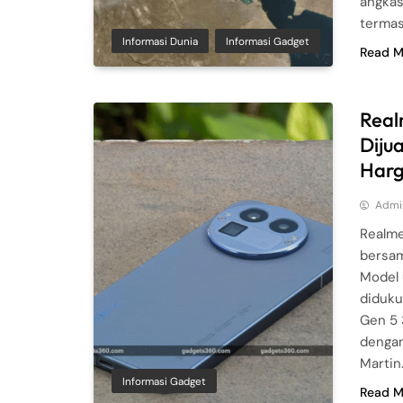
angkas
termasu
Informasi Dunia
Informasi Gadget
Read M
Real
Dijua
Harg
Admi
Realme
bersam
Model 
diduku
Gen 5 
dengan
Martin
Informasi Gadget
Read M