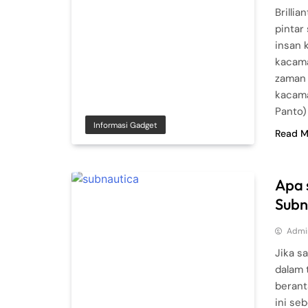
Brilli
pintar
insan k
kacama
zaman 
kacama
Panto) 
Informasi Gadget
Read M
Apa 
Subn
Admi
Jika s
dalam 
berant
ini se