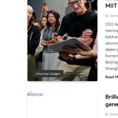
MIIT
Admi
CEO Ap
mening
bahkan
ekonom
dalam 
Kement
Beijin
Shang
Informasi Gadget
Read M
Bril
gene
Admi