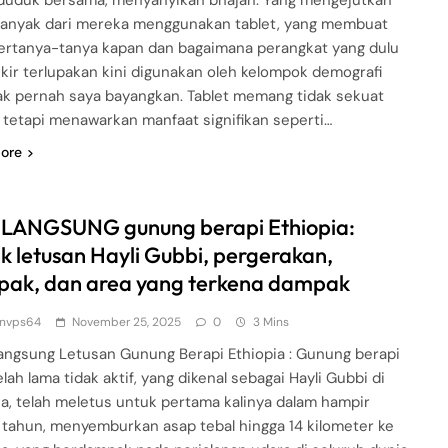
 duduk bersama, menyanyikan bhajan. Yang mengejutkan
banyak dari mereka menggunakan tablet, yang membuat
ertanya-tanya kapan dan bagaimana perangkat yang dulu
ikir terlupakan kini digunakan oleh kelompok demografi
ak pernah saya bayangkan. Tablet memang tidak sekuat
, tetapi menawarkan manfaat signifikan seperti…
ore
 LANGSUNG gunung berapi Ethiopia:
k letusan Hayli Gubbi, pergerakan,
ak, dan area yang terkena dampak
nvps64
November 25, 2025
0
3 Mins
angsung Letusan Gunung Berapi Ethiopia : Gunung berapi
lah lama tidak aktif, yang dikenal sebagai Hayli Gubbi di
ia, telah meletus untuk pertama kalinya dalam hampir
 tahun, menyemburkan asap tebal hingga 14 kilometer ke