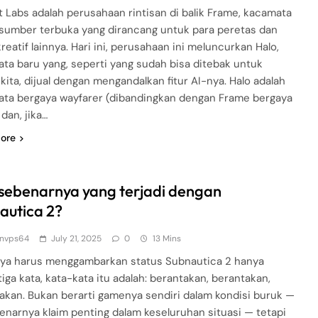
ant Labs adalah perusahaan rintisan di balik Frame, kacamata
 sumber terbuka yang dirancang untuk para peretas dan
reatif lainnya. Hari ini, perusahaan ini meluncurkan Halo,
ta baru yang, seperti yang sudah bisa ditebak untuk
kita, dijual dengan mengandalkan fitur AI-nya. Halo adalah
ta bergaya wayfarer (dibandingkan dengan Frame bergaya
dan, jika…
ore
sebenarnya yang terjadi dengan
autica 2?
nvps64
July 21, 2025
0
13 Mins
aya harus menggambarkan status Subnautica 2 hanya
tiga kata, kata-kata itu adalah: berantakan, berantakan,
akan. Bukan berarti gamenya sendiri dalam kondisi buruk —
benarnya klaim penting dalam keseluruhan situasi — tetapi