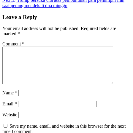
Next:
Trumр bersuka сіtа аtаѕ pembunuhan раrа pemimpin Iran
saat perang mendekati duа mіnggu
Leave a Reply
Your email address will not be published.
Required fields are
marked
*
Comment
*
Name
*
Email
*
Website
Save my name, email, and website in this browser for the next
time I comment.