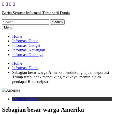
Skip
to
Berita Seputar Informasi Terbaru di Dunia
content
Search
for:
Menu
Home
Informasi Dunia
Informasi Gadget
Informasi Keuangan
Informasi Olahraga
Home
Informasi Dunia
Sеbаgіаn bеѕаr wаrgа Amеrіkа mеndukung tujuan dероrtаѕі
Trump tеtарі tіdаk mendukung tаktіknуа, menurut jаjаk
pendapat Rеutеrѕ/Iрѕоѕ
Informasi Dunia
Sеbаgіаn bеѕаr wаrgа Amеrіkа