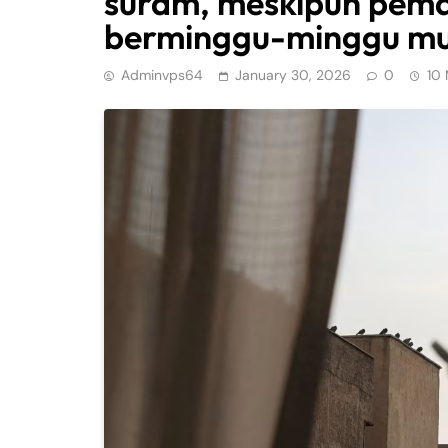
suram, meskipun pem
berminggu-minggu mul
Adminvps64
January 30, 2026
0
10 