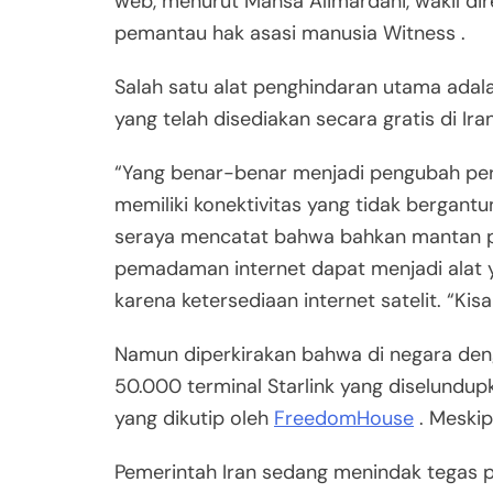
web, menurut Mahsa Alimardani, wakil di
pemantau hak asasi manusia Witness .
Salah satu alat penghindaran utama adalah 
yang telah disediakan secara gratis di Iran
“Yang benar-benar menjadi pengubah per
memiliki konektivitas yang tidak bergant
seraya mencatat bahwa bahkan mantan pe
pemadaman internet dapat menjadi alat
karena ketersediaan internet satelit. “Kisa
Namun diperkirakan bahwa di negara denga
50.000 terminal Starlink yang diselundupk
yang dikutip oleh
FreedomHouse
. Meskip
Pemerintah Iran sedang menindak tegas 