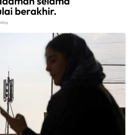
adaman selama
ai berakhir.
Mins