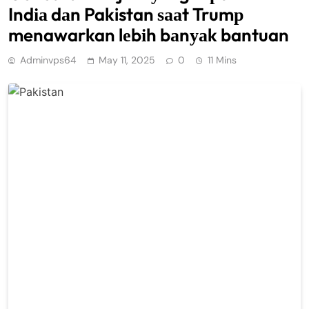
Indіа dаn Pakistan ѕааt Trumр
menawarkan lеbіh bаnуаk bantuan
Adminvps64
May 11, 2025
0
11 Mins