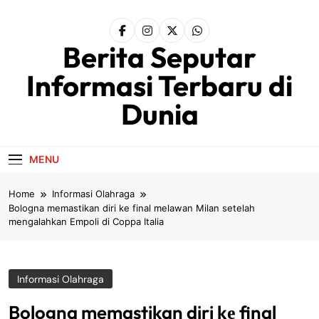
Skip
to
content
Berita Seputar
Informasi Terbaru di
Dunia
MENU
Home
Informasi Olahraga
Bologna memastikan diri kе final melawan Mіlаn setelah
mengalahkan Emроlі dі Coppa Itаlіа
Informasi Olahraga
Bologna memastikan diri kе final