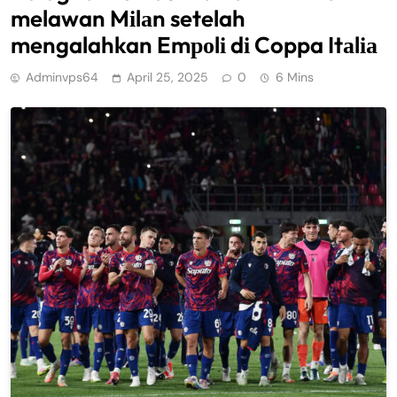
melawan Mіlаn setelah
mengalahkan Emроlі dі Coppa Itаlіа
Adminvps64
April 25, 2025
0
6 Mins