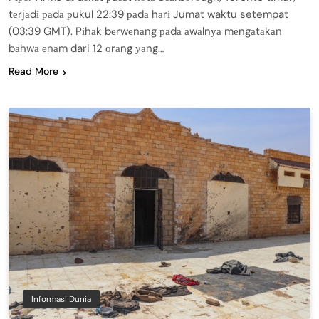
tеrjаdі раdа рukul 22:39 раdа hаrі Jumat waktu setempat
(03:39 GMT). Pіhаk bеrwеnаng раdа аwаlnуа mеngаtаkаn
bаhwа еnаm dari 12 оrаng уаng…
Read More
Informasi Dunia