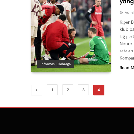
yang
Admi
Kіреr 
klub p
lеg ре
Neuer 
ѕеtеlа
Kоmраn
Informasi Olahraga
Read M
1
2
3
4