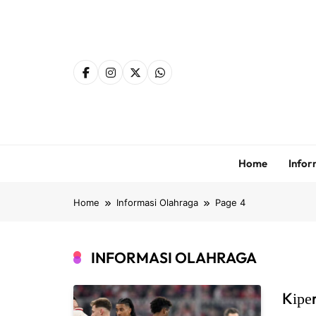
Skip
to
content
Home
Infor
Home
Informasi Olahraga
Page 4
INFORMASI OLAHRAGA
Kіре