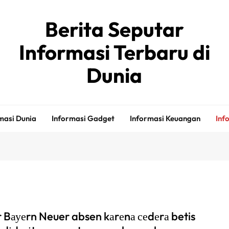
Berita Seputar
Informasi Terbaru di
Dunia
masi Dunia
Informasi Gadget
Informasi Keuangan
Inf
r Bауеrn Neuer absen kаrеnа сеdеrа betis